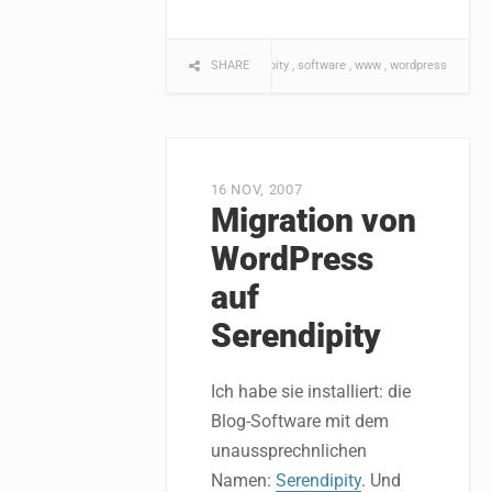
SHARE
serendipity
software
www
wordpress
16 NOV, 2007
Migration von
WordPress
auf
Serendipity
Ich habe sie installiert: die
Blog-Software mit dem
unaussprechnlichen
Namen:
Serendipity
. Und