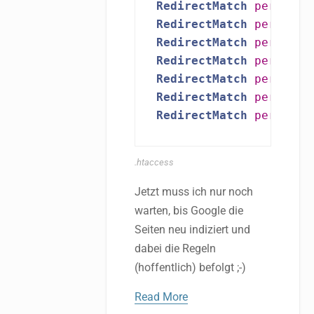
RedirectMatch
permanen
RedirectMatch
permanen
RedirectMatch
permanen
RedirectMatch
permanen
RedirectMatch
permanen
RedirectMatch
permanen
RedirectMatch
permanen
.htaccess
Jetzt muss ich nur noch
warten, bis Google die
Seiten neu indiziert und
dabei die Regeln
(hoffentlich) befolgt ;-)
Read More