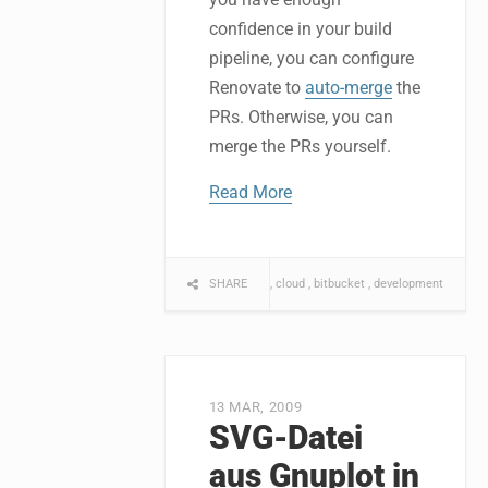
confidence in your build
pipeline, you can configure
Renovate to
auto-merge
the
PRs. Otherwise, you can
merge the PRs yourself.
Read More
SHARE
software
cloud
bitbucket
development
13 MAR, 2009
SVG-Datei
aus Gnuplot in