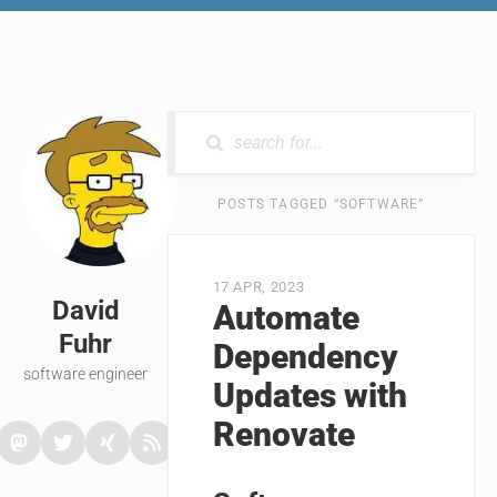
0 RESULTS
POSTS TAGGED “SOFTWARE”
17 APR, 2023
David
Automate
Fuhr
Dependency
software engineer
Updates with
Renovate