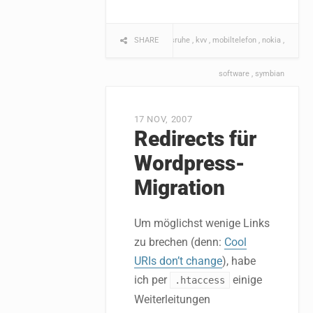
SHARE
e50
karlsruhe
kvv
mobiltelefon
nokia
software
symbian
17 NOV, 2007
Redirects für
Wordpress-
Migration
Um möglichst wenige Links
zu brechen (denn:
Cool
URIs don’t change
), habe
ich per
einige
.htaccess
Weiterleitungen