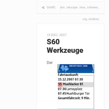
computer
SHARE
gnuplot
inkscape
linux
software
svg
windows
15 DEC, 2007
S60
Werkzeuge
Der