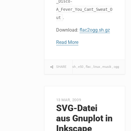
_Disco-
A_Fever_You_Cant_Sweat_O
.
ut
Download:
flac2ogg.sh.gz
Read More
SHARE
bash
e50
flac
linux
musik
ogg
13 MAR, 2009
SVG-Datei
aus Gnuplot in
Inkscape