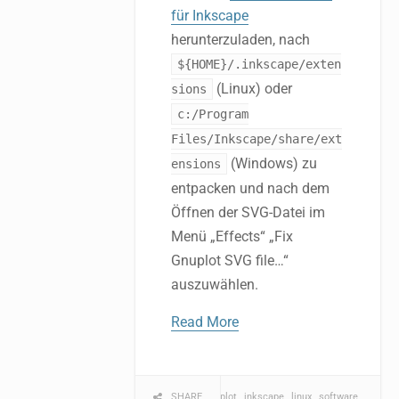
für Inkscape
herunterzuladen, nach
${HOME}/.inkscape/exten
(Linux) oder
sions
c:/Program
Files/Inkscape/share/ext
(Windows) zu
ensions
entpacken und nach dem
Öffnen der SVG-Datei im
Menü „Effects“ „Fix
Gnuplot SVG file…“
auszuwählen.
Read More
computer
SHARE
gnuplot
inkscape
linux
software