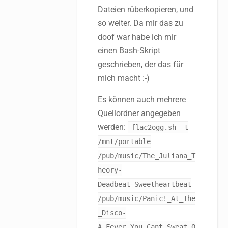
Dateien rüberkopieren, und
so weiter. Da mir das zu
doof war habe ich mir
einen Bash-Skript
geschrieben, der das für
mich macht :-)
Es können auch mehrere
Quellordner angegeben
werden:
flac2ogg.sh -t
/mnt/portable
/pub/music/The_Juliana_T
heory-
Deadbeat_Sweetheartbeat
/pub/music/Panic!_At_The
_Disco-
A_Fever_You_Cant_Sweat_O